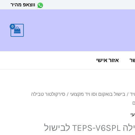
ווצאפ מהיר
ר
אזור אישי
יד
/
בישול בואקום וסו ויד מקצועי
/ סירקולטור טבילה
המחיר
הנוכחי
עי
הוא:
סירקולטור טבילה TEPS-V6SPL לבישול