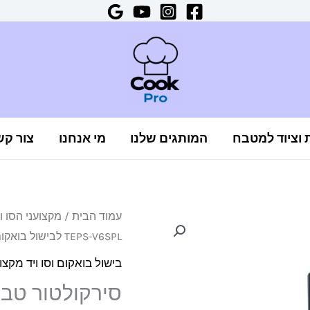
ת וציוד למטבח
המותגים שלנו
מי אנחנו
צור קש
כמות
עמוד הבית
/
מקצועני הסו וו
המחיר
TEPS-V6SPL לבישול בואקום
של
המקורי
סירקולטור
בישול בואקום וסו ויד מקצו
טבילה
היה:
TEPS-