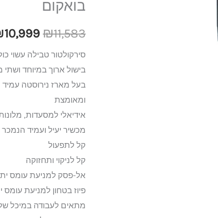
בואקום
₪11,583.
V6SPL
לבישול
₪
10,999
₪
11,583
בואקום
בישול ארוך במיוחד ושתי 
בעל מארז נירוסטה עמיד ה
ומאומצת
אידיאלי למסעדות, מלונות,
מכשיר יעיל ועמיד הנמכר כבר למעלה מ-10 
קל לתפעול
קל לניקוי ותחזוקה
אל-פסק למניעת עומס ית
פיוז בטחון למניעת עומס י
מתאים לעבודה במיכל של עד 100 