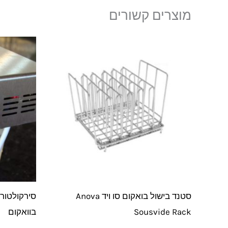
מוצרים קשורים
המ
המק
היה
86.
סטנד בישול בואקום סו ויד Anova
Sousvide Rack
בוואקום