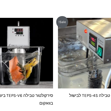
חיר
המחיר
למוצר
למוצר
Sale!
ורי
הנוכחי
זה
זה
:
הוא:
₪6,199.
₪6,7
יש
יש
מספר
מספר
סוגים.
סוגים.
ניתן
ניתן
לבחור
לבחור
את
את
האפשרויות
האפשרוי
בעמוד
בעמוד
סירקולטור טבילה TEPS-4S לבישול
סירקולטור טבילה V6
המוצר
המוצר
בוואקום