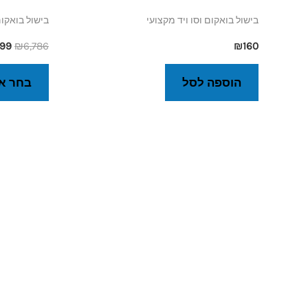
בישול בואקום וסו ויד מקצועי
בישול בואקום
199
₪
6,786
₪
160
הוספה לסל
בחר א