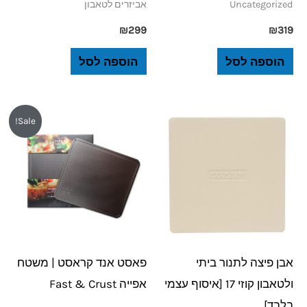
Uncategorized
אביזרים לטאבון
₪
299
₪
319
הוספה לסל
הוספה לסל
המחיר
המחיר
Sale!
המקורי
הנוכחי
היה:
הוא:
₪229.
₪319.
אבן פיצה לתנור ביתי
פאסט אנד קראסט | משטח
ולטאבון קוזי 17 [איסוף עצמי
אפייה Fast & Crust
בלבד]