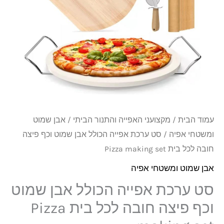
₪199.
₪249.
הכולל
אבן
שמוט
וכף
פיצה
חובה
לכל
בית
עמוד הבית
/
מקצועני האפייה והתנור הביתי
/
אבן שמוט
Pizza
ומשטחי אפיה
/ סט ערכת אפייה הכולל אבן שמוט וכף פיצה
making
חובה לכל בית Pizza making set
set
אבן שמוט ומשטחי אפיה
סט ערכת אפייה הכולל אבן שמוט
וכף פיצה חובה לכל בית Pizza