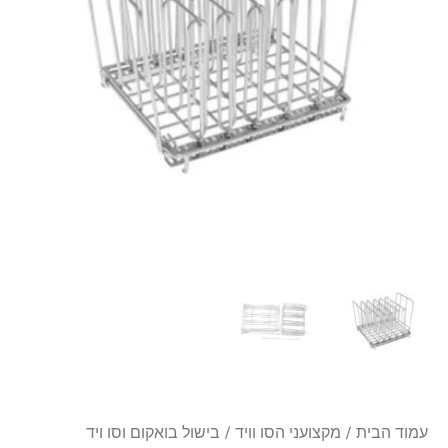
סו
ויד
Anova
Sousvide
Rack
עמוד הבית
/
מקצועני הסו וויד
/
בישול בואקום וסו ויד