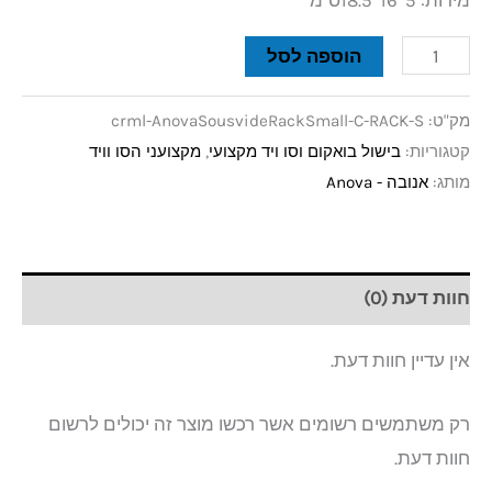
מידות: 5*16*18.5ס"מ
הוספה לסל
מק"ט:
crml-AnovaSousvideRackSmall-C-RACK-S
קטגוריות:
בישול בואקום וסו ויד מקצועי
,
מקצועני הסו וויד
מותג:
אנובה - Anova
חוות דעת (0)
אין עדיין חוות דעת.
רק משתמשים רשומים אשר רכשו מוצר זה יכולים לרשום
חוות דעת.