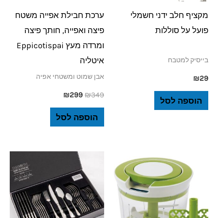
מקציף חלב ידני חשמלי
ערכת חבילת אפייה משטח
פועל על סוללות
פיצה ואפייה, חותך פיצה
ומרדה מעץ Eppicotispai
איטליה
בייסיק למטבח
אבן שמוט ומשטחי אפיה
₪
29
₪
299
₪
349
הוספה לסל
הוספה לסל