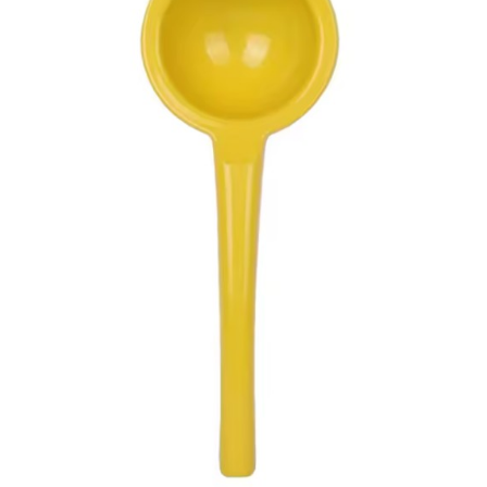
₪29.
₪39.