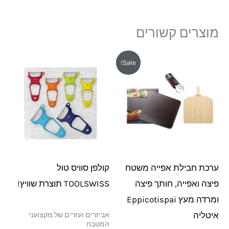
מוצרים קשורים
המחיר
המחיר
Sale!
המקורי
הנוכחי
היה:
הוא:
₪299.
₪349.
ערכת חבילת אפייה משטח
קולפן סוויס טול
פיצה ואפייה, חותך פיצה
TOOLSWISS תוצרת שוויץ!
ומרדה מעץ Eppicotispai
איטליה
אביזרים ועזרים של מקצועני
המטבח