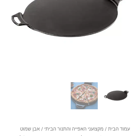
15
אינץ'
38
ס"מ
|
לודג'
משטח
ברזל
יצוק
עמוד הבית
/
מקצועני האפייה והתנור הביתי
/
אבן שמוט