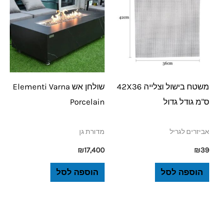
משטח בישול וצלייה 42X36
שולחן אש Elementi Varna
ס"מ גודל גדול
Porcelain
אביזרים לגריל
מדורת גן
₪
17,400
₪
39
הוספה לסל
הוספה לסל