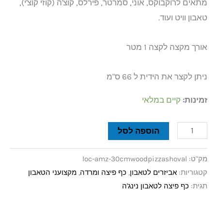
מתאים לרוקבוקס, אוני, סמרטר, פירלס, קוצ'ה (קוזי קוצ'י),
טאבון וויט ועוד.
אורך מקצה לקצה 1 מטר
ניתן לקצר את הידית ל 66 ס"מ
זמינות:
קיים במלאי
הוספה לסל
מק"ט:
loc-amz-30cmwoodpizzashoval
קטגוריות:
אביזרים לטאבון
,
כף פיצה ומרדה
,
מקצועני הטאבון
תגית:
כף פיצה לטאבון נינג'ה