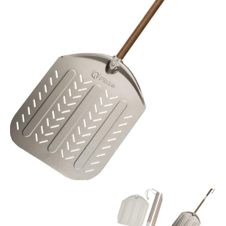
30
ס"מ
ידית
עץ
מתארכת
ומקום
לתלייה
[מהדורה
מוגבלת]