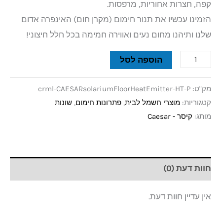
קפה, חצרות אחוריות, מרפסות.
הזמינו עכשיו את תנור חימום (מקרן חום) האינפרה אדום
שלנו ותיהנו מחום נעים ואווירה חמימה בכל חלל חיצוני!
הוספה לסל
מק"ט:
crml-CAESARsolariumFloorHeatEmitter-HT-P
קטגוריות:
מוצרי חשמל לבית
,
פתרונות חימום
,
שונות
מותג:
קיסר - Caesar
חוות דעת (0)
אין עדיין חוות דעת.