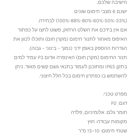
הישיבה שלכם.
ישנם 6 מצבי חימום שונים
(33%-50%-60%-80%-88%-100%) לבחירה.
אם אין בידכם את השלט הרחוק, פשוט לחצו על כפתור
האיפוס מאחור לתנור חימום (מקרן חום) ותוכלו לכוון את
הגדרות ההספק באופן ידני (נמוך – בינוני – גבוה).
תנור החימום (מקרן חום) האינפרה אדום P3 עמיד למים
בתקן IP65 ומתוכנן לעמוד בתנאי גשם קשים מאוד. ניתן
להשתמש בו כפתרון חימום בכל חלל חיצוני.
מפרט טכני:
דגם: P2
חומר גלם: אלומיניום, פלדה
מקומות עבודה: חוץ
שטחי חימום: 10~15 מ"ר