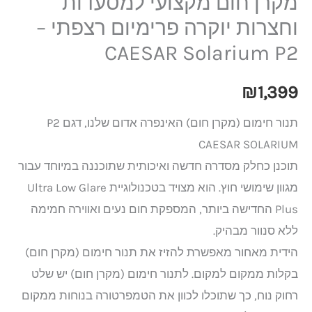
מקרן חום מקצועי למסעדות
וחצרות יוקרה פרימיום רצפתי –
CAESAR Solarium P2
₪
1,399
תנור חימום (מקרן חום) האינפרה אדום שלנו, דגם P2
CAESAR SOLARIUM
תוכנן כחלק מסדרה חדשה ואיכותית שתוכננה במיוחד עבור
מגוון שימושי חוץ. הוא מצויד בטכנולוגיית Ultra Low Glare
Plus החדישה ביותר, המספקת חום נעים ואווירה חמימה
ללא סנוור מבהיק.
הידית מאחור מאפשרת להזיז את תנור חימום (מקרן חום)
בקלות ממקום למקום. לתנור חימום (מקרן חום) יש שלט
רחוק נוח, כך שתוכלו לכוון את הטמפרטורה בנוחות ממקום