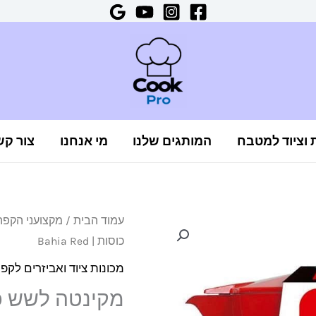
ת וציוד למטבח
המותגים שלנו
מי אנחנו
צור קש
כמות
עמוד הבית
/
מקצועני הקפה
כוסות | Bahia Red
של
מקינטה
מכונות ציוד ואביזרים לקפ
לשש
מקינטה לשש כוסות | 
כוסות