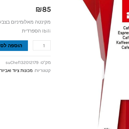
|
₪
85
Bahia
Red
Ibili הספרדית
הוספה לסל
מק"ט:
suChef132012179
קטגוריות:
מכונות ציוד ואביז