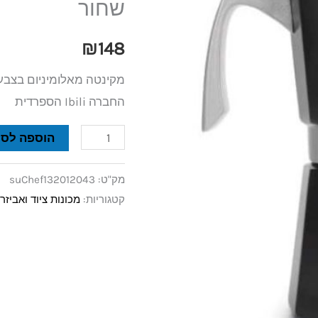
שחור
מסדרת
EVVA
₪
148
בצבע
שחור
החברה Ibili הספרדית
הוספה לסל
מק"ט:
suChef132012043
קטגוריות:
מכונות ציוד ואביז