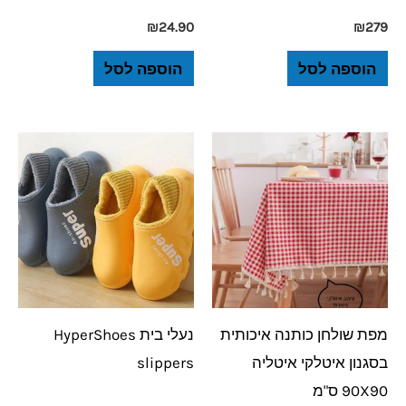
₪
24.90
₪
279
הוספה לסל
הוספה לסל
מפת שולחן כותנה איכותית
נעלי בית HyperShoes
בסגנון איטלקי איטליה
slippers
90X90 ס"מ