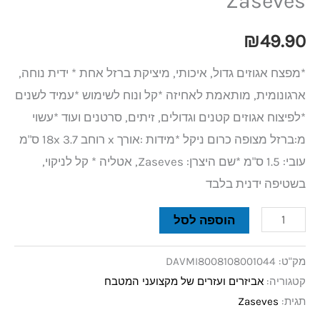
Zaseves
₪
49.90
*מפצח אגוזים גדול, איכותי, מיציקת ברזל אחת * ידית נוחה,
ארגונומית, מותאמת לאחיזה *קל ונוח לשימוש *עמיד לשנים
*לפיצוח אגוזים קטנים וגדולים, זיתים, סרטנים ועוד *עשוי
מ:ברזל מצופה כרום ניקל *מידות :אורך x רוחב 3.7 18x ס"מ
עובי: 1.5 ס"מ *שם היצרן: Zaseves, אטליה * קל לניקוי,
בשטיפה ידנית בלבד
הוספה לסל
מק"ט:
DAVMI8008108001044
קטגוריה:
אביזרים ועזרים של מקצועני המטבח
תגית:
Zaseves