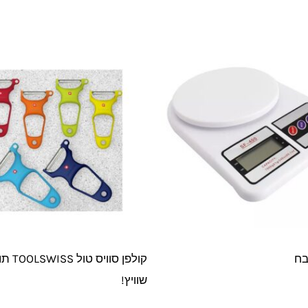
ח
קולפן סוויס 
שוויץ!