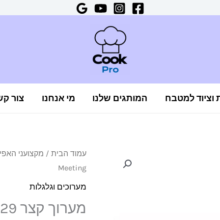
ת וציוד למטבח
המותגים שלנו
מי אנחנו
צור קש
כמות
עמוד הבית
/
מקצועני האפיי
Meeting
של
מערוך
מערוכים וגלגלות
קצר
מערוך קצר 29 ס"מ Meeting
29