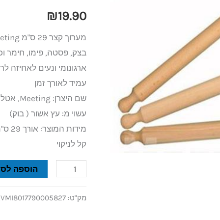
ס"מ
₪
19.90
Meeting
בצק, פסטה, פימו, חימר וכו
ארגונומי ונעים לאחיזה לרי
עמיד לאורך זמן
שם היצרן: Meeting, אטליה
עשוי מ: עץ אשור ( בוק)
מידות המוצר: אורך 29 ס"מ
קל לניקוי
הוספה לסל
מק"ט:
VMI8017790005827