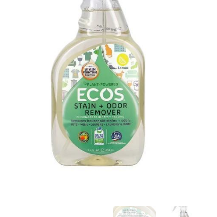
Stain
+
odor
remover
650
ml