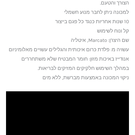
הצורך והטעם.
למכונה ניתן לחבר מנוע חשמלי
10 שנות אחריות כנגד כל פגם בייצור
קל ונוח לשימוש
שם היצרן: Marcato, איטליה
עשויה מ: פלדת כרום איכותית והגלילים עשויים מאלומיניום
אנודייז באיכות מזון: חומר המבטיח שלא משתחררים
במהלך השימוש חלקיקים המזיקים לבריאות.
ניקוי המכונה באמצעות מברשת, ללא מים