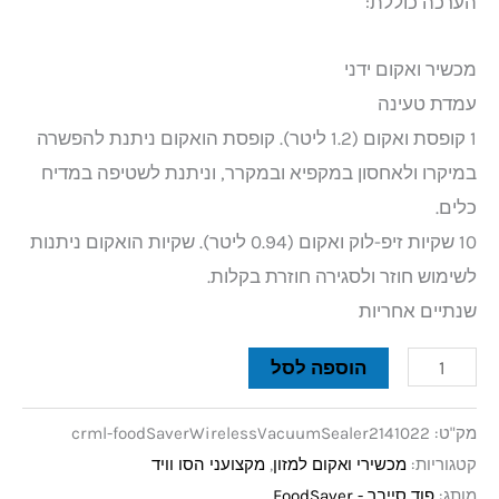
הערכה כוללת:
מכשיר ואקום ידני
עמדת טעינה
1 קופסת ואקום (1.2 ליטר). קופסת הואקום ניתנת להפשרה
במיקרו ולאחסון במקפיא ובמקרר, וניתנת לשטיפה במדיח
כלים.
10 שקיות זיפ-לוק ואקום (0.94 ליטר). שקיות הואקום ניתנות
לשימוש חוזר ולסגירה חוזרת בקלות.
שנתיים אחריות
הוספה לסל
מק"ט:
crml-foodSaverWirelessVacuumSealer2141022
קטגוריות:
מכשירי ואקום למזון
,
מקצועני הסו וויד
מותג:
פוד סייבר - FoodSaver