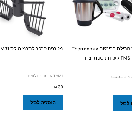
תרמומיקס חבילת פרימיום Thermomix
מטרפה פרפר לתרמומיקס TM31
TM6 PREMIUM קערה נוספת וציוד
TM31 אביזרים נלווים
כמים במטבח
₪
39
הוספה לסל
 לסל