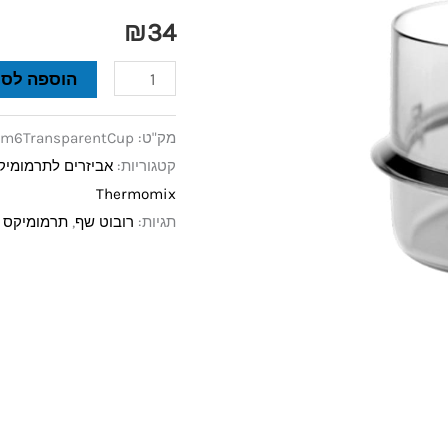
מדידה
₪
34
תרמומיקס
הוספה לסל
TM6
מק"ט:
tm6TransparentCup
קטגוריות:
אביזרים לתרמומיקס 6
Thermomix
תגיות:
רובוט שף
,
תרמומיקס TM6