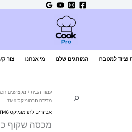
ת וציוד למטבח
המותגים שלנו
מי אנחנו
צור קש
כמות
עמוד הבית
/
מקצוענים חכ
מדידה תרמומיקס TM6
של
מכסה
אביזרים לתרמומיקס TM6
שקוף
מכסה שקוף כוס
כוס