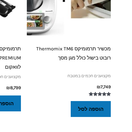
מכשיר תרמומיקס Thermomix TM6
רובוט בישול כולל מגן מסך
לוואקום
מקצוענים חכמים במטבח
מקצוענים ח
₪
7,749
₪
8,799
דורג
הוספה
5.00
הוספה לסל
מתוך 5