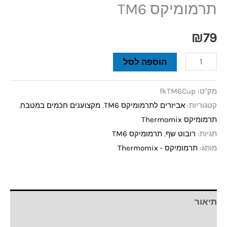
תרמומיקס TM6
₪
79
הוספה לסל
מק"ט:
fkTM6Cup
קטגוריות:
אביזרים לתרמומיקס TM6
,
מקצוענים חכמים במטבח
,
תרמומיקס Thermomix
תגיות:
רובוט שף
,
תרמומיקס TM6
מותג:
תרמומיקס - Thermomix
תיאור
חוות דעת (0)