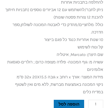
להחלפה בתבניות אחרות
ניתן לחבר/להשתמש עם 12 אביזרים נוספים (תבניות חיתוך
להכנת 12 צורות פסטה שונות)
כולל: מלחציים/מהדק כדי לאבטח המכונה לשולחן,ספר
הדרכה.
10 שנות אחריות כנגד כל פגם בייצור
קל ונוח לשימוש
שם היצרן: Marcato, איטליה
עשויה מ: גוף המכונה- פלדה מצופה כרום ; רולרים-סגסוגת
אלומיניום
מידות המוצר: אורך x רוחב x גובה 32x 20X15.5 ס"מ
ניקוי המכונה באמצעות מברשת, ללא מים ואין לשטוף
במדיח כלים
הוספה לסל