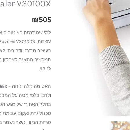
aler VS0100X
FoodSaver
Compact
₪
505
Sealer
למי שמתנסה באיטום בוא
VS0100X
בעיצוב מודרני ודק ניתן ל
המכשיר מתאים לאחסון כל 
לניקוי.
האטימה קלה ונוחה – פשו
ולחצו כלפי מטה על המכסה
בחלק האחורי של מגש הטפ
טכנולוגיית ואקום עוצמתי