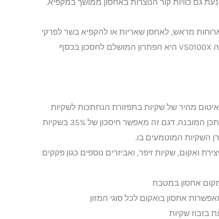
נעת גם כוויות קור הנוצרות באחסון ממושך במקפיא.
ארוחות מראש, לאחסן שאריות או להקפיא בשר לפרקי
זמן ארוכים, מערכת אטימה VS0100X היא הפתרון המושלם לחסכון בכסף
: איטום מהיר של שקיות בתפזורת הנחתכות לשקיות
אחסון נפרדות בעזרת החותכן המובנה. דגם זה מאפשר חיסכון של 35% בשקיות
רן השקיות המוטמעים בו.
ירת ואקום, שקיות זיפר, ואביזרים נוספים כגון פקקים
 מקום אחסון במטבח
אפשרות אחסון בואקום לכל סוגי המזון
ת בזבוז שקיות