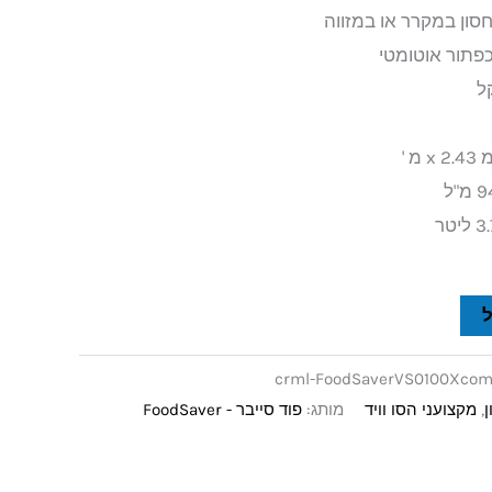
סון במקרר או במזווה
פתור אוטומטי
ל
crml-FoodSaverVS0100Xcom
ן
,
מקצועני הסו וויד
מותג:
פוד סייבר - FoodSaver