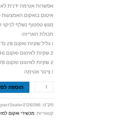
אפשרות אטימה ידנית לאח
איטום בואקום האמצעות כ
מגש טפטוף נשלף לניקוי ק
תכולת האריזה:
1 גליל שקיות ואקום 28 ס"מ x 2.43 מ '
2 שקיות לאיטום ואקום 946 מ"ל
2 שקיות לאיטום ואקום 3.78 ליטר
1 צינור אטימה
הוספה לסל
מק"ט:
pactSealer2126096
קטגוריות:
מכשירי ואקום למזו