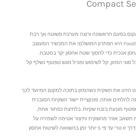
Compact Se
קום בפעם הראשונה ורוצה מערכת פשוטה אך רבת
עוצמה, FoodSaver® VS0100X היא הפתרון המושלם! את המכשיר המעוצב
אחסן אנכית כדי לחסוך שטח אחסון יקר במטבח.
סוגי המזון, קל לשימוש ומכיל מגש טפטוף נשלף קל
ט הזינו את השקית כשהמזון בתוכה למקום המיועד לכך
 להלחים אותה. פונקציית יישור השקיות המובנית
טוף מונעת בזבוז שקיות. בלחיצת כפתור אחת,
ת תשאב אוויר מהשקית ותיצור אטימה לשמירה על
טריות המזון, אשר נשמר בדרך זו טרי עד פי 5 יותר זמן בהשוואה לשיטות אחסון