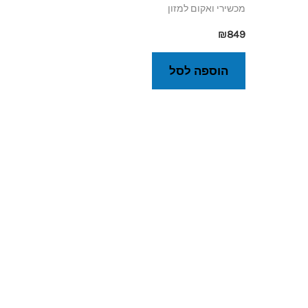
מכשירי ואקום למזון
₪
849
הוספה לסל