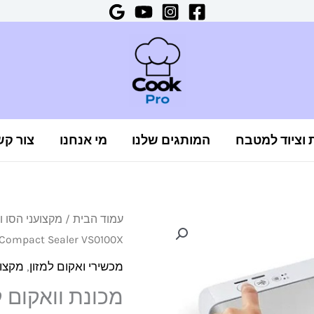
ת וציוד למטבח
המותגים שלנו
מי אנחנו
צור קש
כמות
עמוד הבית
/
מקצועני הסו וו
Compact Sealer VS0100X
של
מכונת
מכשירי ואקום למזון
,
מקצוע
וואקום
קומפקטית