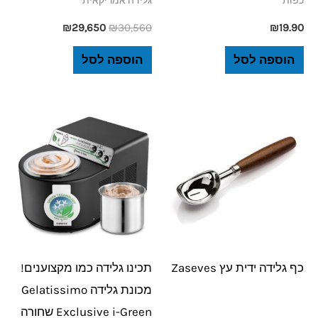
כפות
גלידה אמריקאית
₪
29,650
₪
30,560
₪
19.90
הוספה לסל
הוספה לסל
כף גלידה ידית עץ Zaseves
תכינו גלידה כמו מקצוענים!
מכונת גלידה Gelatissimo
Exclusive i-Green שחורה