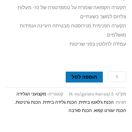
הקערה הקפואה שומרת על טמפרטורה של 10- מעלות
צלזיוס למשך כשעתיים
הקערה הפנימית מנירוסטה מבטיחה היגיינה ועמידות
מושלמים
עמידה לחלוטין בפני שריטות
הוספה לסל
מק"ט:
fk no/gelato-harieq1.5
קטגוריה:
מקצועני הגלידה
תגיות:
הכנת ג'לאטו ביתית
,
הכנת גלידה ביתית
,
הכנת גרניטות
,
הכנת יוגורט קפוא
,
הכנת סורבה