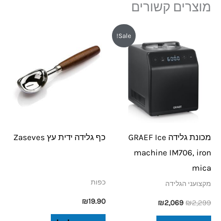
מוצרים קשורים
המחיר
המחיר
Sale!
המקורי
הנוכחי
היה:
הוא:
₪2,069.
₪2,299.
מכונת גלידה GRAEF Ice
כף גלידה ידית עץ Zaseves
machine IM706, iron
mica
כפות
מקצועני הגלידה
₪
19.90
₪
2,069
₪
2,299