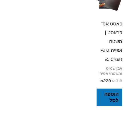
היה:
הוא:
₪229.
₪319.
פאסט אנד
קראסט |
משטח
אפייה Fast
& Crust
אבן שמוט
ומשטחי אפיה
₪
229
₪
319
הוספה
לסל