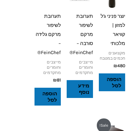
יוצר פניני ג'ל
תערובת
תערובת
למזון |
לשיפור
לשיפור
קוויאר
מרקם
מרקם גלידה
מלכותי
סורבה –
–
FeinChef®
FeinChef®
מקצוענים
חכמים במטבח
מייצבים
מייצבים
₪
480
וחומרים
וחומרים
מתקדמים
מתקדמים
הוספה
₪
81
לסל
מידע
נוסף
הוספה
לסל
המחיר
המחיר
Sale!
המקורי
הנוכחי