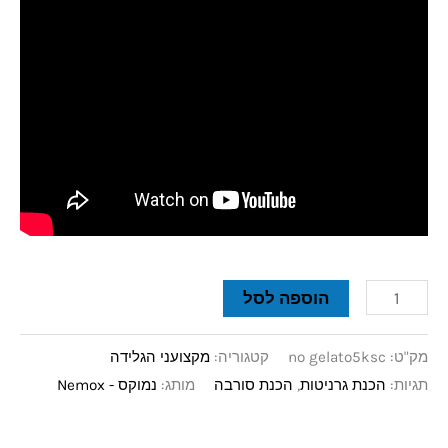
הוספה לסל
מק"ט:
no gelato5ksc
קטגוריה:
מקצועני הגלידה
תגיות:
הכנת גרניטות
,
הכנת סורבה
מותג:
נמוקס - Nemox