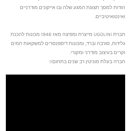
הודות למסך תצוגת המגע שלה ובו אייקונים מודרניים
ואינטואיטיביים.
חברת UGOLINI מייצרת ומפיצה מאז 1946 מכונות להכנת
גלידות, סורבה וברד, ומכונות דיספנסרים למשקאות חמים
וקרים בעיצוב מודרני ומקורי.
חברה בעלת מוניטין רב שנים בתחום!!