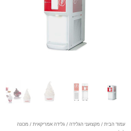
₪29,650.
₪30,560.
דגם
Quick-
GEL
עמוד הבית
/
מקצועני הגלידה
/
גלידה אמריקאית
/ מכונה