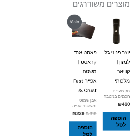
מוצרים משודרגים
המחיר
המחיר
Sale!
המקורי
הנוכחי
היה:
הוא:
₪229.
₪319.
יוצר פניני ג'ל
פאסט אנד
למזון |
קראסט |
קוויאר
משטח
מלכותי
אפייה Fast
& Crust
מקצוענים
חכמים במטבח
אבן שמוט
₪
480
ומשטחי אפיה
₪
229
₪
319
הוספה
לסל
הוספה
לסל