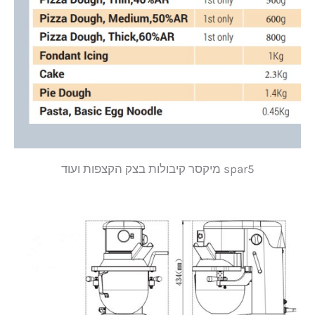
spar5 מיקסר קיבולות בצק הקצפות ועוד