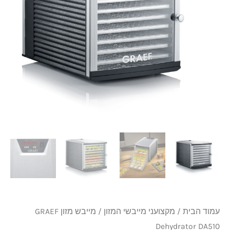
₪1,030.
₪1,150.
Dehydrator
DA510
עמוד הבית
/
מקצועני מייבשי המזון
/ מייבש מזון GRAEF
Dehydrator DA510