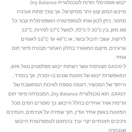
ייבוש אופטימלי הודות לטכנולוגיית Dry Balance
מייבש המזון קטן יותר ממיקרוגל, אך צורך פחות אנרגיה
מתנור. ניתן לכוון אותו לטמפרטורה האופטימלית עבור כל
סוג מזון, בין 30°C ל-70°C, למשל 57°C לפירות, 52°C
לירקות, עשבי תיבול ובשר, או 46°C עד 52°C לאגוזים
וגרעינים. מיקום המאוורר בחלק האחורי מבטיח פיזור חום
אחיד.
ל-DA510 מצורפות עשר רשתות ייבוש מפלסטיק נטול BPA,
המאפשרות ייבוש של מזונות שונים בו-זמנית, אך בנפרד.
הייחוד של המכשיר, דוגמה נוספת לאיכות המחושבת של
GRAEF, הוא טכנולוגיית Dry Balance, המבטיחה פיזור חום
וזרימת אוויר אחידים בחלל הייבוש. כך מוסרים המים מכל
המזונות באופן אחיד ועדין, תוך שמירה על אנזימים, ויטמינים
ורכיבים תזונתיים יקרי ערך בהתאם לטמפרטורת הייבוש
שנבחרה.