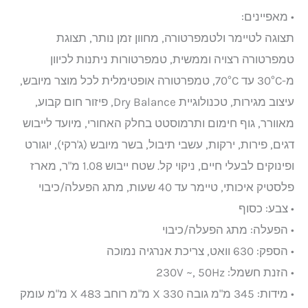
• מאפיינים:
תצוגה לטיימר ולטמפרטורה, מחוון זמן נותר, תצוגת
טמפרטורה רצויה וממשית, טמפרטורות ניתנות לכיוון
מ-30°C עד 70°C, טמפרטורה אופטימלית לכל מוצר מיובש,
עיצוב מגירות, טכנולוגיית Dry Balance, פיזור חום קבוע,
מאוורר, גוף חימום ותרמוסטט בחלק האחורי, מיועד לייבוש
דגים, פירות, ירקות, עשבי תיבול, בשר מיובש (ג'רקי), יוגורט
ופינוקים לבעלי חיים, ניקוי קל. שטח ייבוש 1.08 מ"ר, מארז
פלסטיק איכותי, טיימר עד 40 שעות, מתג הפעלה/כיבוי
• צבע: כסוף
• הפעלה: מתג הפעלה/כיבוי
• הספק: 630 וואט, צריכת אנרגיה נמוכה
• הזנת חשמל: 230V ~, 50Hz
• מידות: 345 מ"מ גובה X 330 מ"מ רוחב X 483 מ"מ עומק