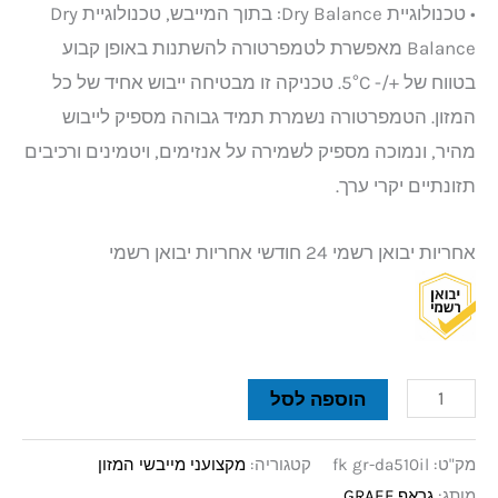
• טכנולוגיית Dry Balance: בתוך המייבש, טכנולוגיית Dry
Balance מאפשרת לטמפרטורה להשתנות באופן קבוע
בטווח של +/- 5°C. טכניקה זו מבטיחה ייבוש אחיד של כל
המזון. הטמפרטורה נשמרת תמיד גבוהה מספיק לייבוש
מהיר, ונמוכה מספיק לשמירה על אנזימים, ויטמינים ורכיבים
תזונתיים יקרי ערך.
אחריות יבואן רשמי 24 חודשי אחריות יבואן רשמי
הוספה לסל
מק"ט:
fk gr-da510il
קטגוריה:
מקצועני מייבשי המזון
מותג:
גראף GRAEF