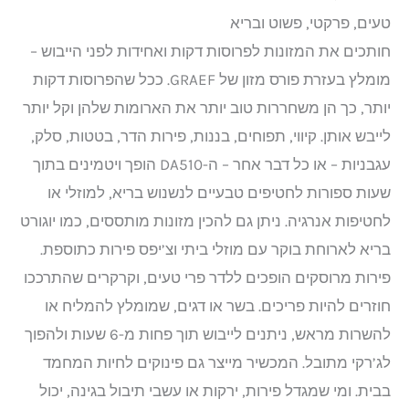
טעים, פרקטי, פשוט ובריא
חותכים את המזונות לפרוסות דקות ואחידות לפני הייבוש –
מומלץ בעזרת פורס מזון של GRAEF. ככל שהפרוסות דקות
יותר, כך הן משחררות טוב יותר את הארומות שלהן וקל יותר
לייבש אותן. קיווי, תפוחים, בננות, פירות הדר, בטטות, סלק,
עגבניות – או כל דבר אחר – ה-DA510 הופך ויטמינים בתוך
שעות ספורות לחטיפים טבעיים לנשנוש בריא, למוזלי או
לחטיפות אנרגיה. ניתן גם להכין מזונות מותססים, כמו יוגורט
בריא לארוחת בוקר עם מוזלי ביתי וצ’יפס פירות כתוספת.
פירות מרוסקים הופכים ללדר פרי טעים, וקרקרים שהתרככו
חוזרים להיות פריכים. בשר או דגים, שמומלץ להמליח או
להשרות מראש, ניתנים לייבוש תוך פחות מ-6 שעות ולהפוך
לג’רקי מתובל. המכשיר מייצר גם פינוקים לחיות המחמד
בבית. ומי שמגדל פירות, ירקות או עשבי תיבול בגינה, יכול