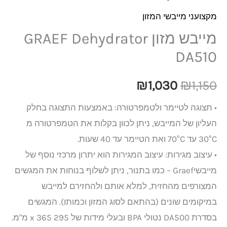
מקצועני מייבשי המזון
מייבש מזון GRAEF Dehydrator
DA510
₪
1,030
₪
1,150
• תצוגה לטיימר ולטמפרטורה: באמצעות התצוגה בחלק
העליון של המייבש, ניתן לכוון בקלות את הטמפרטורה מ
30°C עד 70°C ואת הטיימר עד 40 שעות.
• עיצוב מגירות: עיצוב המגירות הוא יתרון מרכזי נוסף של
מייבשיGraef – כמו בתנור, ניתן לשלוף בנוחות את המגשים
המצורפים מהחזית, למלא אותם ולהחזירם למייבש
במיקומים שונים (בהתאם לסוג המזון וכמותו). המגשים
בסדרת DA500 נטולי BPA ובעלי מידות של 295 x 365 מ"מ.