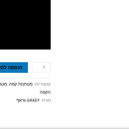
הוספה לסל
קטגוריות:
מטחנות קפה
,
מטחנ
הקפה
תגית:
GRAEF גראף