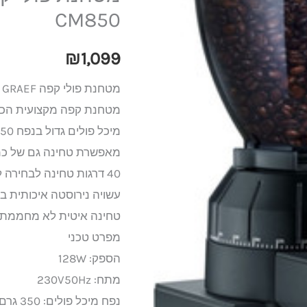
GRAEF
CM850
גראף
₪
1,099
Chefs
Line
מטחנת פולי קפה GRAEF דגם Chef's Line CM850
CM850
מטחנת קפה מקצועית הכוללת מגירת ר
מיכל פולים גדול בנפח 350 גרם
מאפשרת טחינה גם של כמות
40 דרגות טחינה לבחירה להכנת מגוון רחב במיוחד של משקאות קפה
עשויה נירוסטה איכותית בש
טחינה איטית לא מחממת 
מפרט טכני
הספק: 128W
מתח: 230V50Hz
נפח מיכל פולים: 350 גרם