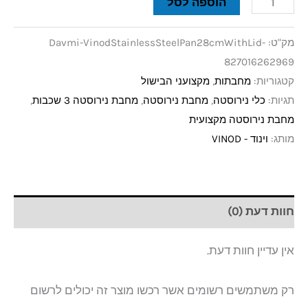
הוספה לסל
מק"ט:
Davmi-VinodStainlessSteelPan28cmWithLid-
827016262969
קטגוריות:
מחבתות
,
מקצועני הבישול
תגיות:
כלי נירוסטה
,
מחבת נירוסטה
,
מחבת נירוסטה 3 שכבות
,
מחבת נירוסטה מקצועית
מותג:
וינוד - VINOD
חוות דעת (0)
אין עדיין חוות דעת.
רק משתמשים רשומים אשר רכשו מוצר זה יכולים לרשום