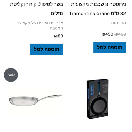
נירוסטה 3 שכבות מקצועית
בשר לטיפול, קירור וקליטת
32 ס"מ Tramontina Grano
נוזלים
מחבתות
אביזרים ועזרים של מקצועני
המטבח
₪
450
₪
499
₪
99
הוספה לסל
הוספה לסל
המחיר
המחיר
Sale!
המקורי
הנוכחי
היה:
הוא:
₪239.
₪300.