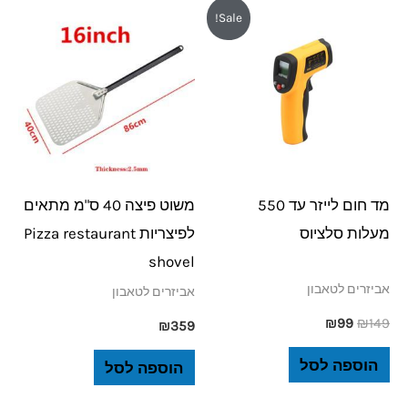
המחיר
המחיר
Sale!
המקורי
הנוכחי
היה:
הוא:
₪99.
₪149.
מד חום לייזר עד 550
משוט פיצה 40 ס"מ מתאים
מעלות סלציוס
לפיצריות Pizza restaurant
shovel
אביזרים לטאבון
אביזרים לטאבון
₪
99
₪
149
₪
359
הוספה לסל
הוספה לסל