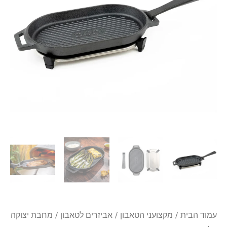
₪199.
₪219.
פסים
מבית
אוני
Ooni
עמוד הבית
/
מקצועני הטאבון
/
אביזרים לטאבון
/ מחבת יצוקה