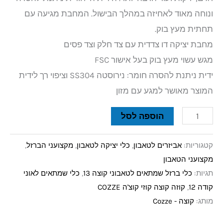
ונוחה מאוד לאחיזה במהלך הבישול. המחבת מגיעה עם
תחתית מעץ בוק.
מחבת יציקה דו צדדית עם צד חלק וצד פסים
מגש עשוי מעץ בוק בעל אישור FSC
ידית ניתנת להסרה חומר: נירוסטה SS304 וציפוי רך לידית
המוצר מאושר למגע עם מזון
הוספה לסל
קטגוריות:
אביזרים לטאבון
,
כלי יציקה לטאבון
,
מקצועני הברזל
,
מקצועני הטאבון
תגיות:
כלי ברזל שמתאים לטאבוני קוצה 13
,
כלי שמתאים לאוני
קודה 12
,
קוזה קוצה קוזי קוצ'ה COZZE
מותג:
קוצה - Cozze