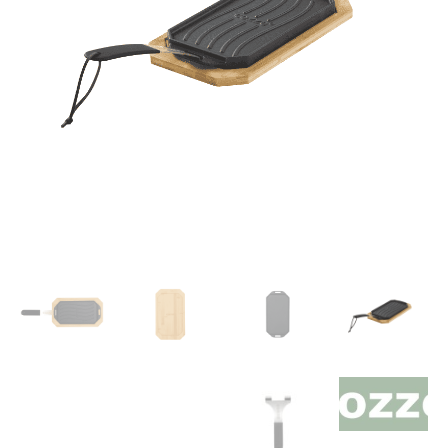
קוזי
פסים
וצד
חלק
דו
צדדי
16.5X33
ס”מ
עם
תחתית
עץ
COZZE