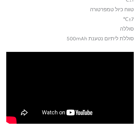
טווח כיול טמפרטורה
±7℃
סוללה
סוללת ליתיום נטענת 500mAh