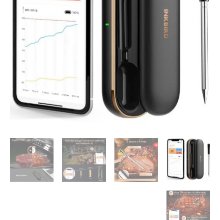
Inkbird
INT-
11P-
B
|
מדחום
אלחוטי
אינקבירד
-
BT