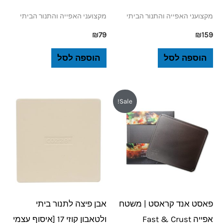
מקצועני האפייה והתנור הביתי
מקצועני האפייה והתנור הביתי
₪
79
₪
159
הוספה לסל
הוספה לסל
המחיר
המחיר
Sale!
המקורי
הנוכחי
היה:
הוא:
₪229.
₪319.
פאסט אנד קראסט | משטח
אבן פיצה לתנור ביתי
אפייה Fast & Crust
ולטאבון קוזי 17 [איסוף עצמי