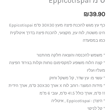
ס"מ Eppicotispai
₪
39.90
כף עץ מגש להכנת פיצה מעץ 30X30 ס"מ Eppicotispai
הינו משטח, לוח עץ, מקצועי, להכנת פיצה בדרך איטלקית
כמו במסעדה
* משמש להכנסה והוצאה חלקה מהתנור
* קצה הלוח משופע למקסימום נוחות וקלות בגירוד הפיצה
מעליו ועליו
* עשוי מ: עץ שדר, קל משקל וחזק
* מידות המוצר: רוחב לוח X אורך 30X30 ס"מ, אורך הידית
11 ס"מ, אורך כולל 41.5 ס"מ, עובי 6 מ"מ
* היצרן : Eppicotispai , איטליה
* קל לניקוי