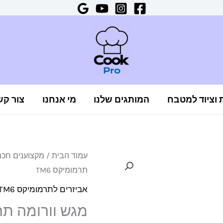
ת וציוד למטבח
המותגים שלנו
מי אנחנו
צור קש
כמות
עמוד הבית
/
מקצוענים חכ
תרמומיקס TM6
של
מגש
אביזרים לתרמומיקס TM6
וורומה
מגש וורומה תרמו
תרמומיקס