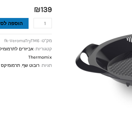
TM6
₪
139
הוספה לסל
מק"ט:
fk-VeromaTryTM6
קטגוריות:
אביזרים לתרמומיקס 6
Thermomix
תגיות:
רובוט שף
,
תרמומיקס TM6