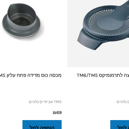
תרמומיקס TM6/TM5
מכסה כוס מדידה פתח עליון TM5
TM5 אביזרים נלווים
₪
69
 לסל
הוספה לסל