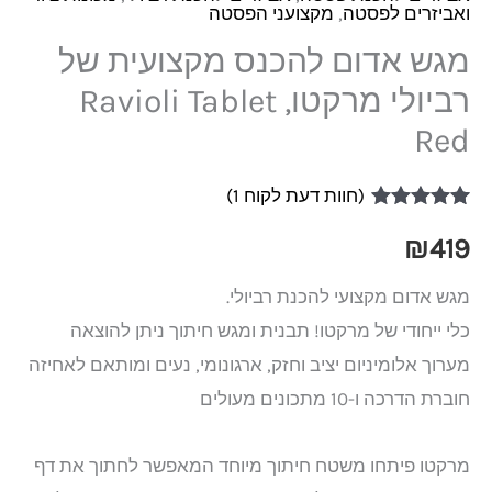
ואביזרים לפסטה
,
מקצועני הפסטה
מגש אדום להכנס מקצועית של
רביולי מרקטו, Ravioli Tablet
Red
(חוות דעת לקוח
1
)
1
מדורג
5.00
מתוך 5 מבוסס
₪
419
על
דירוגים של
לקוחות
מגש אדום מקצועי להכנת רביולי.
כלי ייחודי של מרקטו! תבנית ומגש חיתוך ניתן להוצאה
מערוך אלומיניום יציב וחזק, ארגונומי, נעים ומותאם לאחיזה
חוברת הדרכה ו-10 מתכונים מעולים
מרקטו פיתחו משטח חיתוך מיוחד המאפשר לחתוך את דף