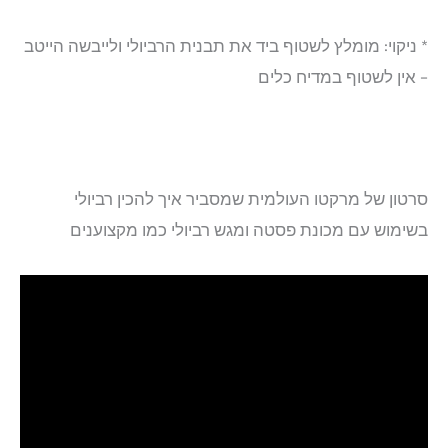
* ניקוי: מומלץ לשטוף ביד את תבנית הרביולי ולייבשה הייטב
– אין לשטוף במדיח כלים
סרטון של מרקטו העולמית שמסביר איך להכין רביולי
בשימוש עם מכונת פסטה ומגש רביולי כמו מקצוענים