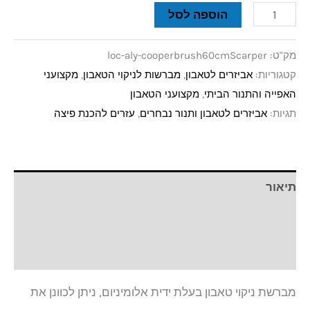
הוספה לסל
מק"ט:
loc-aly-cooperbrush60cmScarper
קטגוריות:
אביזרים לטאבון
,
מברשות לניקוי הטאבון
,
מקצועני
האפייה והתנור הביתי
,
מקצועני הטאבון
תגיות:
אביזרים לטאבון ותנור נבחרים
,
עזרים להכנת פיצה
תיאור
מידע נוסף
חוות דעת (0)
מברשת ניקוי טאבון בעלת ידית אלומיניום, ניתן לכוונן את