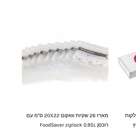
18X ס"מ חלקות
מארז 26 שקיות וואקום 20X22 ס"מ עם
ץ
רוכסן FoodSaver ziplock 0.95L