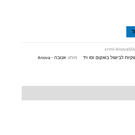
crml-Anova50
קיות לבישול בואקום וסו ויד
מותג:
אנובה - Anova