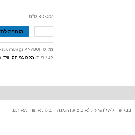
22×30 ס"מ
הוספה לסל
מק"ט:
vacumBags ANVB01
קטגוריות:
מקצועני הסו וויד
,
ש
. בבקשה לא להגיע ללא ביצוע הזמנה וקבלת אישור מאיתנו.