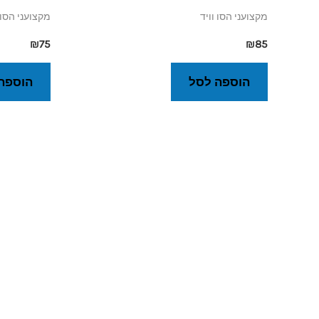
מקצועני הסו וויד
מקצועני הסו 
₪
75
₪
85
הוספה לסל
הוספה