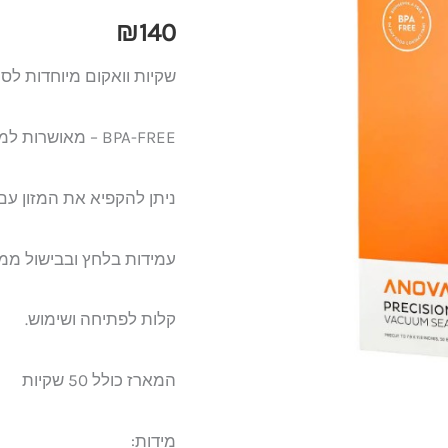
אנובה
₪
140
ANOVA
שקיות וואקום מיוחדות לסו-ויד
PRE-
CUT
BPA-FREE – מאושרות למגע עם מזון לפי התקנים הכי מחמירים.
ניתן להקפיא את המזון עם
עמידות בלחץ ובבישול ממו
קלות לפתיחה ושימוש.
המארז כולל 50 שקיות
מידות: