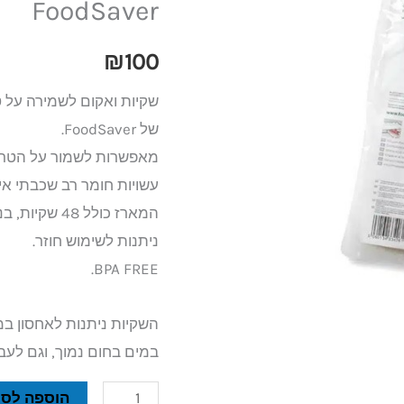
FoodSaver
ואקום
קטנות
₪
100
0.94
שקיות ואקום לשמירה על ט
ליטר
של FoodSaver.
FoodSaver
מאפשרות לשמור על הטריות לעד פי 5 יותר זמן בה
עשויות חומר רב שכבתי איכ
המארז כולל 48 שקיות, בנפח 0.94 ליטר.
ניתנות לשימוש חוזר.
BPA FREE.
השקיות ניתנות לאחסון ב
במים בחום נמוך, וגם לעבו
הוספה לסל