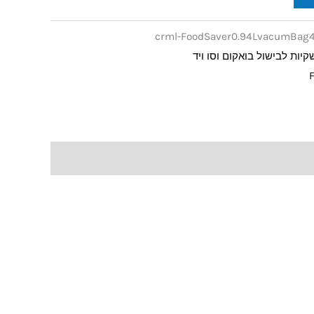
crml-FoodSaver0.94LvacumBag
קיות לבישול בואקום וסו ויד