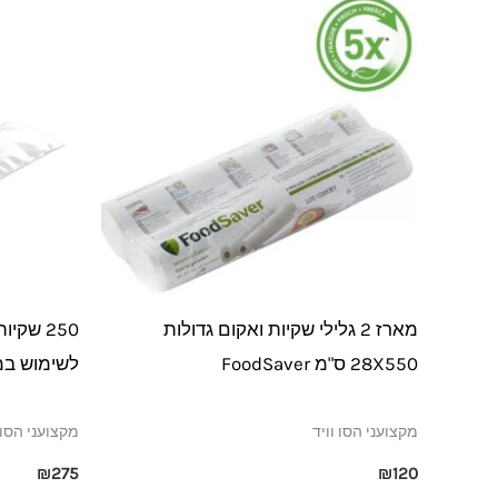
מארז 2 גלילי שקיות ואקום גדולות
28X550 ס"מ FoodSaver
לשימוש במ
מקצועני הסו וויד
מקצועני הסו 
₪
275
₪
120