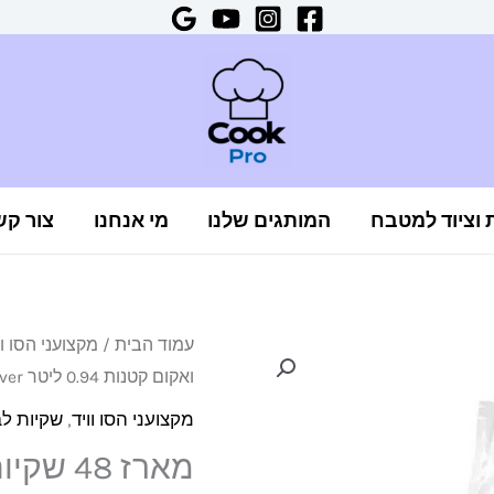
ת וציוד למטבח
המותגים שלנו
מי אנחנו
צור קש
כמות
עמוד הבית
/
מקצועני הסו וו
ואקום קטנות 0.94 ליטר FoodSaver
של
מארז
מקצועני הסו וויד
,
שקיות לב
48
שקיות