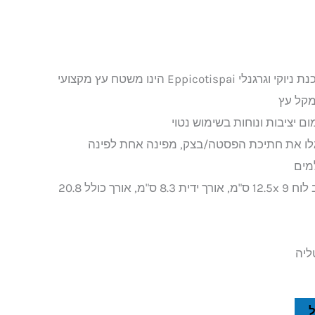
לוח פסים משופע רחב להכנת ניוקי וגרגנלי Eppicotispai הינו משטח עץ מקצועי
 מקל עץ
 יציבות ונוחות בשימוש נטוי
לגלו את חתיכת הפסטה/בצק, מפינה אחת לפינה
מים
מידות המוצר: אורך x רוחב לוח 9 12.5x ס"מ, אורך ידית 8.3 ס"מ, אורך כולל 20.8