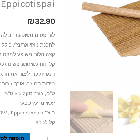
Eppicotispai
רחב
להכנת
₪
32.90
ניוקי
וגרגנלי
להכנת ניוקי וגרגנלי, כולל
Eppicotispai
קצה הלוח משופע למקסימום
קל ונוח לשימוש, פשוט ג
הנגדית כדי ליצור את התל
ס"מ, אורך מקל 8.5 ס"מ
עשוי מ: עץ טבעי
היצרן: Eppicotispai , איטליה
קל לניקוי
הוספה לסל