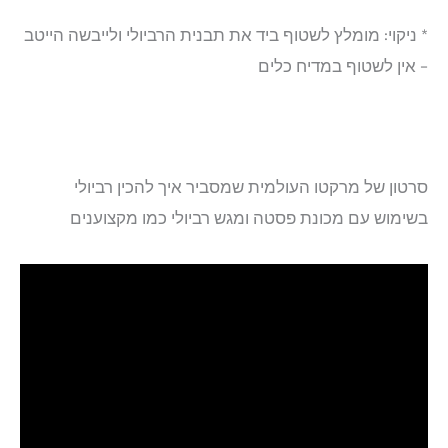
* ניקוי: מומלץ לשטוף ביד את תבנית הרביולי ולייבשה הייטב
– אין לשטוף במדיח כלים
סרטון של מרקטו העולמית שמסביר איך להכין רביולי
בשימוש עם מכונת פסטה ומגש רביולי כמו מקצוענים