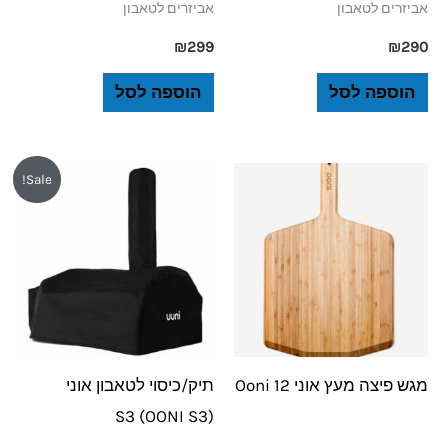
אביזרים לטאבון
אביזרים לטאבון
₪
299
₪
290
הוספה לסל
הוספה לסל
המחיר
המחיר
Sale!
המקורי
הנוכחי
היה:
הוא:
₪199.
₪250.
מגש פיצה מעץ אוני 12 Ooni
תיק/כיסוי לטאבון אוני
(OONI S3) S3