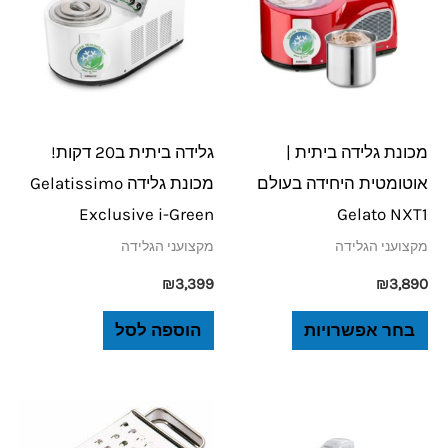
יש
מספר
סוגים.
ניתן
לבחור
מכונת גלידה ביתית |
גלידה ביתית ב20 דקות!
את
אוטומטית היחידה בעולם
מכונת גלידה Gelatissimo
האפשרויות
Exclusive i-Green
Gelato NXT1
בעמוד
מקצועני הגלידה
מקצועני הגלידה
המוצר
₪
3,399
₪
3,890
בחר אפשרויות
הוספה לסל