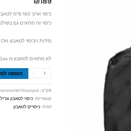
₪
189
ארובה
כיסוי ארוך 160 ס"מ לטאבון ארובה.
כיסוי זה מתאים גם בשיל
מידות הכיסוי לטאבון: 68X63X160 CM
לא מתאים לטאבון ‏גז Forno Allegro Nonno Lillo Gas
הוספה לסל
מק"ט:
doorovenWithoutput
קטגוריות:
כיסוי לטאבון וגריל 
תגית:
כיסויים לטאבון