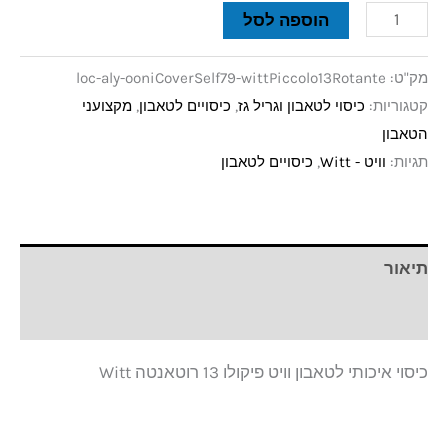
הוספה לסל
מק"ט:
loc-aly-ooniCoverSelf79-wittPiccolo13Rotante
קטגוריות:
כיסוי לטאבון וגריל גז
,
כיסויים לטאבון
,
מקצועני
הטאבון
תגיות:
וויט - Witt
,
כיסויים לטאבון
תיאור
חוות דעת (0)
כיסוי איכותי לטאבון וויט פיקולו 13 רוטאנטה Witt