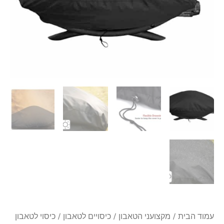
פיקולו
13
רוטאנטה
ב
99
ש"ח
בלבד!
עמוד הבית
/
מקצועני הטאבון
/
כיסויים לטאבון
/ כיסוי לטאבון