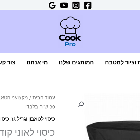
ת וציוד למטבח
המותגים שלנו
מי אנחנו
צור קש
כמות
עמוד הבית
/
מקצועני הטאב
99 ש"ח בלבד!
של
כיסוי
כיסוי לטאבון וגריל גז
,
כיסוי
לאוני
קודה