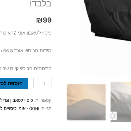
בלבד!
12
OONI
₪
99
KODA
כיסוי לטאבון אוני 12 איכותי ומעניק הגנה מפני גשם, שמש ואבק.
ב
99
מידות הכיסוי: אורך 66.8 cm רוחב 43.9 cm
ש"ח
בלבד!
בתחתית הכיסוי קיים שרוך 
הוספה לסל
קטגוריות:
כיסוי לטאבון וגריל 
תגיות:
OONI - אוני
,
כיסויים ל