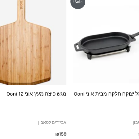
Sale!
רי
הנוכחי
הוא:
₪189.
צוקה חלקה מבית אוני Ooni
מגש פיצה מעץ אוני 12 Ooni
בון
אביזרים לטאבון
₪
159