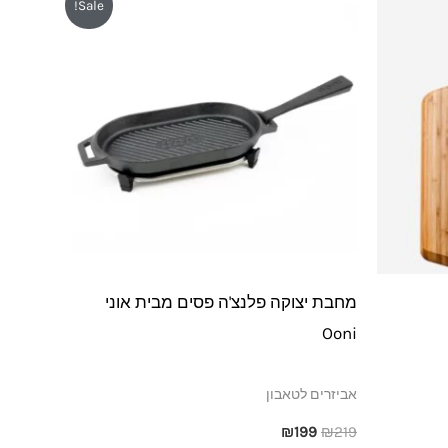
Sale!
המקורי
הנוכחי
היה:
הוא:
₪199.
₪219.
מחבת יצוקה פלנצ'ה פסים מבית אוני
Ooni
אביזרים לטאבון
₪
199
₪
219