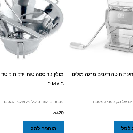
נת חיטה ודגנים מרגה מולינו
O.M.A.C
רים של מקצועני המטבח
אביזרים ועזרים של מקצועני המטבח
₪
479
 לסל
הוספה לסל