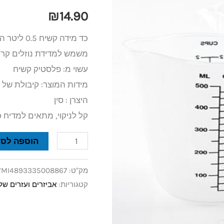
0.5
₪
14.90
ליטר
כד מידה קשיח 0.5 ליטר הינו כד מידה מפלסטיק קשיח
משמש למדידת נוזלים קרי
עשוי מ: פלסטיק קשיח
מידות המוצר: קיבולת של 0.5 ליטר
היצרן : סין
קל לניקוי, מתאים למדיח 
הוספה לסל
מק"ט:
VMI4893335008867
קטגוריות:
אביזרים ועזרים ש