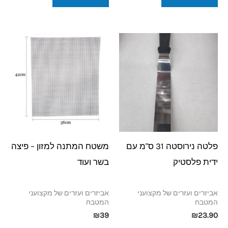
פלטה נירוסטה 31 ס"מ עם
משטח המתנה למזון – פיצה
ידית פלסטיק
בשר ועוד
אביזרים ועזרים של מקצועני
אביזרים ועזרים של מקצועני
המטבח
המטבח
₪
39
₪
23.90