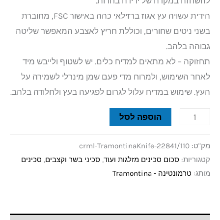
להשחזה במקרה של ירידה בחדות.
הידית עשויה עץ אגוז ברזילאי כהה באישור FSC, מחוברת
בשני ניטים שחורים, וכוללת חריץ לאצבע המאפשר שליטה
גבוהה בלהב.
תחזוקה – לא מתאים למדיח כלים. יש לשטוף ולייבש מיד
לאחר השימוש, ולמרוח מדי פעם שמן מינרלי לשמירה על
העץ. שימוש במדיח עלול לגרום לפגיעה בעץ ולחלודה בלהב.
הוספה לסל
מק"ט:
crml-TramontinaKnife-22841/110
קטגוריות:
סכום סכינים מזלגות ועוד
,
סכיני בשר וקצבים
,
סכינים
מותג:
טרמונטינה - Tramontina